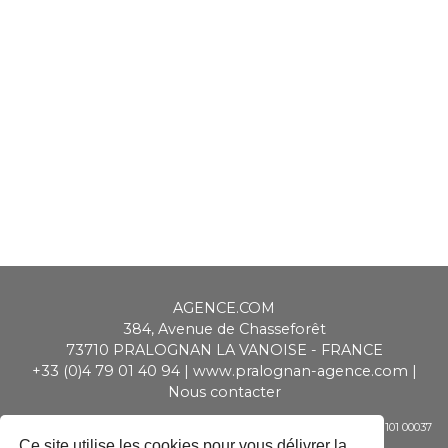
AGENCE.COM
384, Avenue de Chasseforêt
73710
PRALOGNAN LA VANOISE
-
FRANCE
+33 (0)4 79 01 40 94
|
www.pralognan-agence.com
|
Nous contacter
SAS ALPIMMO au capital de 20 000 € - RCS Chambéry - Siret 448 947 101 00037
- APE 6831 Z - TVA CEE : FR 01 448 947 101
Ce site utilise les cookies pour vous délivrer la