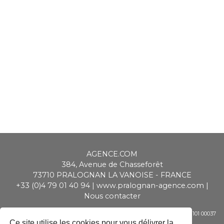
AGENCE.COM
384, Avenue de Chasseforêt
73710
PRALOGNAN LA VANOISE
-
FRANCE
+33 (0)4 79 01 40 94
|
www.pralognan-agence.com
|
Nous contacter
SAS ALPIMMO au capital de 20 000 € - RCS Chambéry - Siret 448 947 101 00037
- APE 6831 Z - TVA CEE : FR 01 448 947 101
Ce site utilise les cookies pour vous délivrer la