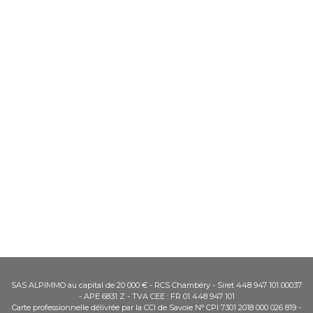
SAS ALPIMMO au capital de 20 000 € - RCS Chambéry - Siret 448 947 101 00037
- APE 6831 Z - TVA CEE : FR 01 448 947 101
Carte professionnelle délivrée par la CCI de Savoie N° CPI 7301 2018 000 026 819 -