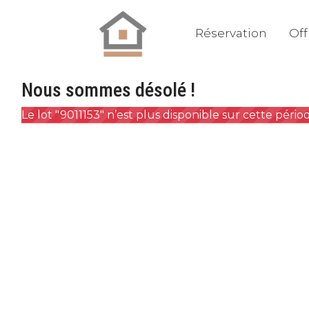
Réservation
Off
Nous sommes désolé !
Le lot "9011153" n’est plus disponible sur cette péri