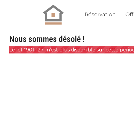
Réservation
Off
Nous sommes désolé !
Le lot "9011127" n’est plus disponible sur cette péri