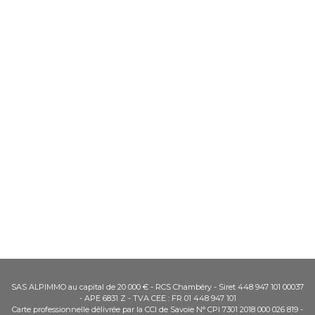
SAS ALPIMMO au capital de 20 000 € - RCS Chambéry - Siret 448 947 101 00037
- APE 6831 Z - TVA CEE : FR 01 448 947 101
Carte professionnelle délivrée par la CCI de Savoie N° CPI 7301 2018 000 026 819 -