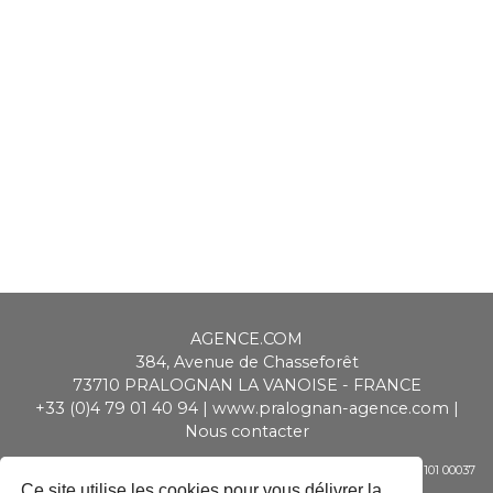
AGENCE.COM
384, Avenue de Chasseforêt
73710
PRALOGNAN LA VANOISE
-
FRANCE
+33 (0)4 79 01 40 94
|
www.pralognan-agence.com
|
Nous contacter
SAS ALPIMMO au capital de 20 000 € - RCS Chambéry - Siret 448 947 101 00037
- APE 6831 Z - TVA CEE : FR 01 448 947 101
Ce site utilise les cookies pour vous délivrer la