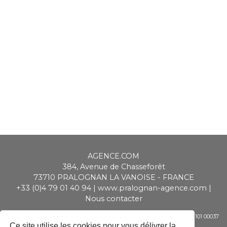
AGENCE.COM
384, Avenue de Chasseforêt
73710
PRALOGNAN LA VANOISE
-
FRANCE
+33 (0)4 79 01 40 94
|
www.pralognan-agence.com
|
Nous contacter
SAS ALPIMMO au capital de 20 000 € - RCS Chambéry - Siret 448 947 101 00037
- APE 6831 Z - TVA CEE : FR 01 448 947 101
Ce site utilise les cookies pour vous délivrer la