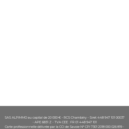
SAS ALPIMMO au capital de 20 000 € - RCS Chambéry - Siret 448 947 101 00037
- APE 6831 Z - TVA CEE : FR 01 448 947 101
Carte professionnelle délivrée par la CCI de Savoie N° CPI 7301 2018 000 026 819 -