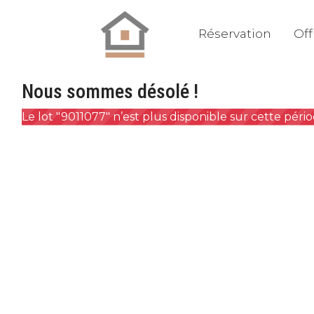
Réservation
Off
Nous sommes désolé !
Le lot "9011077" n’est plus disponible sur cette pér