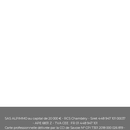
SAS ALPIMMO au capital de 20 000 € - RCS Chambéry - Siret 448 947 101 00037
- APE 6831 Z - TVA CEE : FR 01 448 947 101
Carte professionnelle délivrée par la CCI de Savoie N° CPI 7301 2018 000 026 819 -