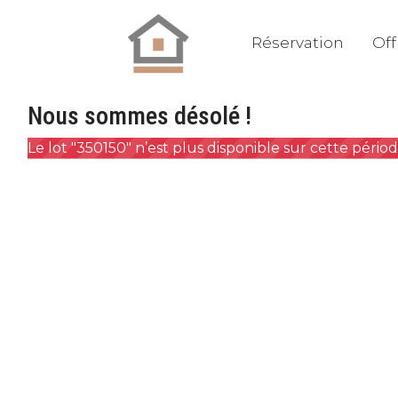
Réservation
Off
Nous sommes désolé !
Le lot "350150" n’est plus disponible sur cette pério