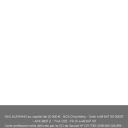
SAS ALPIMMO au capital de 20 000 € - RCS Chambéry - Siret 448 947 101 00037
- APE 6831 Z - TVA CEE : FR 01 448 947 101
Carte professionnelle délivrée par la CCI de Savoie N° CPI 7301 2018 000 026 819 -