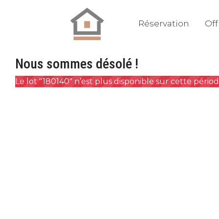
Réservation
Off
Nous sommes désolé !
Le lot "180140" n’est plus disponible sur cette périod