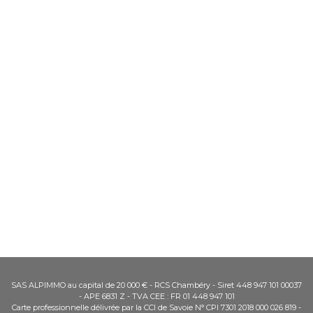
SAS ALPIMMO au capital de 20 000 € - RCS Chambéry - Siret 448 947 101 00037
- APE 6831 Z - TVA CEE : FR 01 448 947 101
Carte professionnelle délivrée par la CCI de Savoie N° CPI 7301 2018 000 026 819 -