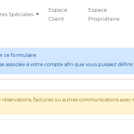
Espace
Espace
res Spéciales
Client
Propriétaire
ir ce formulaire.
sse associée à votre compte afin que vous puissiez défin
éservations, factures ou autres communications avec n