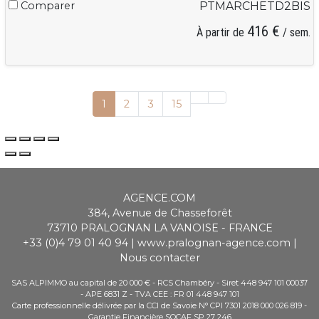
Comparer
PTMARCHETD2BIS
416 €
À partir de
/ sem.
1
2
3
15
AGENCE.COM
384, Avenue de Chasseforêt
73710
PRALOGNAN LA VANOISE
-
FRANCE
+33 (0)4 79 01 40 94
|
www.pralognan-agence.com
|
Nous contacter
SAS ALPIMMO au capital de 20 000 € - RCS Chambéry - Siret 448 947 101 00037
- APE 6831 Z - TVA CEE : FR 01 448 947 101
Carte professionnelle délivrée par la CCI de Savoie N° CPI 7301 2018 000 026 819 -
Garantie Financière SOCAF SP 27 246